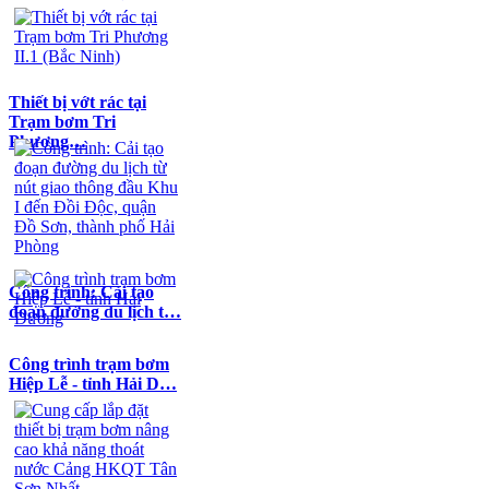
Thiết bị vớt rác tại
Trạm bơm Tri
Phương…
Công trình: Cải tạo
đoạn đường du lịch t…
Công trình trạm bơm
Hiệp Lễ - tỉnh Hải D…