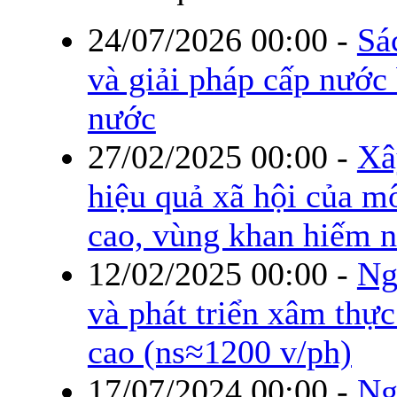
24/07/2026 00:00
-
Sá
và giải pháp cấp nước
nước
27/02/2025 00:00
-
Xâ
hiệu quả xã hội của m
cao, vùng khan hiếm 
12/02/2025 00:00
-
Ng
và phát triển xâm thực
cao (ns≈1200 v/ph)
17/07/2024 00:00
-
Ng