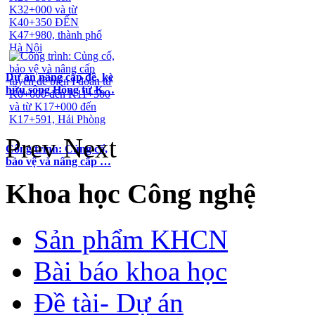
Dự án nâng cấp đê, kè
hữu sông Hồng từ K…
Prev
Next
Công trình: Củng cố,
bảo vệ và nâng cấp …
Khoa học Công nghệ
Sản phẩm KHCN
Bài báo khoa học
Đề tài- Dự án