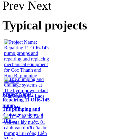
Prev
Next
Typical projects
Project Name:
Repairing 11 OII6-145
pump…
The pumping and
drainage systems at
The …