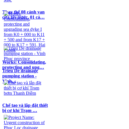
Thay thế 08 cánh van
cửa lấy nước, 01 cá…
Works: Consolidating,
protecting and upg…
Trieu De drainage
pumping station -
Vinh…
Chế tạo và lắp đặt thiết
bị cơ khí Trạm …