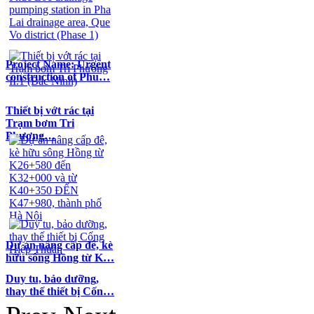
Project Name: Urgent
construction of Phu…
Thiết bị vớt rác tại
Trạm bơm Tri
Phương…
Dự án nâng cấp đê, kè
hữu sông Hồng từ K…
Duy tu, bảo dưỡng,
thay thế thiết bị Cốn…