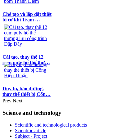
Chế tạo và lắp đặt thiết
bị cơ khí Trạm …
Cải tạo, thay thế 12
cụm puly hố thế thư…
Duy tu, bảo dưỡng,
thay thế thiết bị Cốn…
Prev
Next
Science and technology
Scientific and technological products
Scientific article
Subject - Project