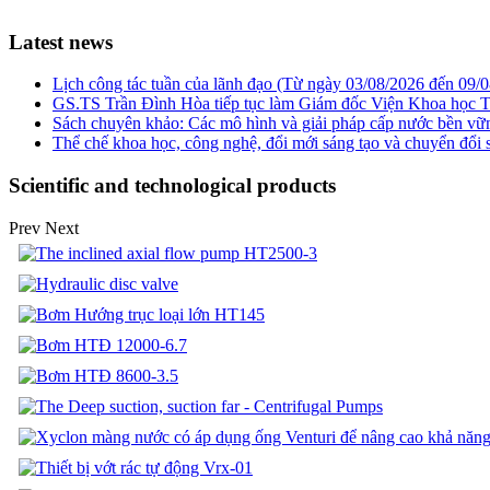
Latest news
Lịch công tác tuần của lãnh đạo (Từ ngày 03/08/2026 đến 09/
GS.TS Trần Đình Hòa tiếp tục làm Giám đốc Viện Khoa học T
Sách chuyên khảo: Các mô hình và giải pháp cấp nước bền v
Thể chế khoa học, công nghệ, đổi mới sáng tạo và chuyển đổi số
Scientific and technological products
Prev
Next