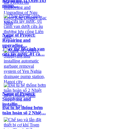
Repairing 11 OII6-145
pump…
Name of Project:
Repairing and
upgrading…
Thay thế 08 cánh van
cửa lấy nước, 01 cá…
Name of Project:
Supplying and
installin…
Đại tu hệ thống bơm
tuần hoàn số 2 Nhiệ…