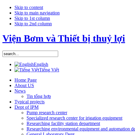
Skip to content
Skip to main navigation
Skip to 1st column
Skip to 2nd column
Viện Bơm và Thiết bị thuỷ lợi
English
Tiếng Việt
Home Page
About US
News
Tin tổng hợp
Typical projects
Dept of IPM
Pump research center
Specialized research center for irigation equipment
Researching facility station department
Researching environmental equipment and automation d
General Laboratory Dept