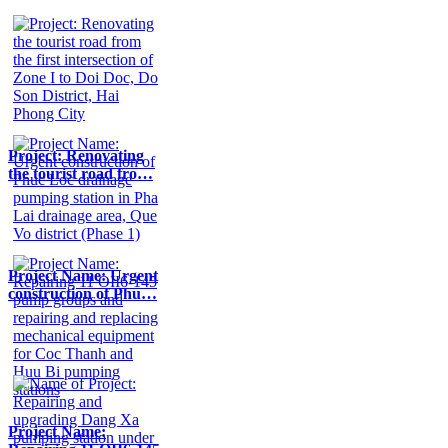
Project: Renovating
the tourist road fro…
Project Name: Urgent
construction of Phu…
Project Name: