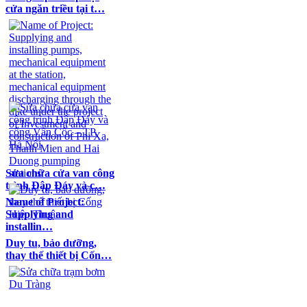
cửa ngăn triều tại t…
Sửa chữa cửa van công
trình Đập Đáy và c…
Name of Project:
Supplying and
installin…
Duy tu, bảo dưỡng,
thay thế thiết bị Cốn…