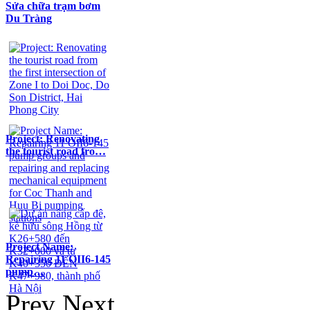
Sửa chữa trạm bơm
Du Tràng
Project: Renovating
the tourist road fro…
Project Name:
Repairing 11 OII6-145
pump…
Prev
Next