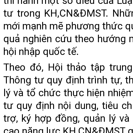
thi hành một số điều của Lu
tư trong KH,CN&ĐMST. Những
mới mạnh mẽ phương thức quản
quả nghiên cứu theo hướng m
hội nhập quốc tế.
Theo đó, Hội thảo tập trun
Thông tư quy định trình tự, t
lý và tổ chức thực hiện nh
tư quy định nội dung, tiêu chí,
trợ, ký hợp đồng, quản lý v
cao năng lực KH,CN&ĐMST q