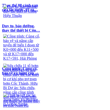
Thay thế 08 cánh van
cửa lấy nước, 01 cá…
Duy tu, bảo dưỡng,
thay thế thiết bị Cốn…
Công trình: Củng cố,
bảo vệ và nâng cấp …