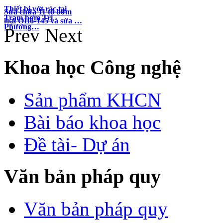
Thiết bị vớt rác tại
Sửa chữa 11 tổ bơm
Trạm bơm Tri
loại OII6-145 và sửa …
Phương…
Prev
Next
Khoa học Công nghệ
Sản phẩm KHCN
Bài báo khoa học
Đề tài- Dự án
Văn bản pháp quy
Văn bản pháp quy