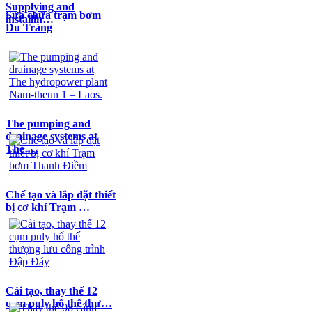
Supplying and
Sửa chữa trạm bơm
installin…
Du Tràng
The pumping and
drainage systems at
The …
Chế tạo và lắp đặt thiết
bị cơ khí Trạm …
Cải tạo, thay thế 12
cụm puly hố thế thư…