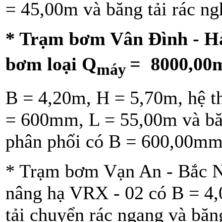
= 45,00m và băng tải rác ng
* Trạm bơm Vân Đình - H
bơm loại Q
= 8000,00
máy
B = 4,20m, H = 5,70m, hệ t
= 600mm, L = 55,00m và băn
phân phối có B = 600,00mm
* Trạm bơm Vạn An - Bắc 
nâng hạ VRX - 02 có B = 4,
tải chuyển rác ngang và bă