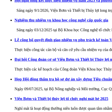
Hội nghị tổng kết thực hiện nhiệm vụ năm 2025 và ph
Sáng ngày 9/1/2026, Viện Bơm và Thiết bị Thủy lợi long trọ
Nghiệm thu nhiệm vụ khoa học công nghệ cấp quốc gia
Sáng ngày 03/12/2025 tại Bộ Khoa học Công nghệ tổ chứ
Lễ công bố quyết định giao nhiệm vụ phụ trách kế toá
Thực hiện công tác cán bộ và căn cứ yêu cầu nhiệm vụ của 
Đại hội Công đoàn cơ sở Viện Bơm và Thiết bị Thủy lợi 
Thực hiện các kế hoạch của Công đoàn Viện Khoa học Thủ
Họp Hội đồng thẩm tra hồ sơ dự án xây dựng Tiêu chuẩn
Ngày 09/07/2025, tại Bộ Nông nghiệp và Môi trường, Cục Qu
Viện Bơm và Thiết bị thủy lợi tổ chức nghỉ mát hè 2025
Nghỉ mát là hoạt động thường niên luôn được quan tâm nhằ