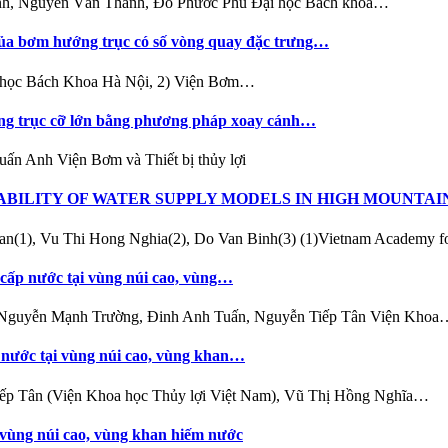
 Anh, Nguyễn Văn Thanh, Đỗ Phước Phú Đại học Bách khoa…
của bơm hướng trục có số vòng quay đặc trưng…
i học Bách Khoa Hà Nội, 2) Viện Bơm…
ng trục cỡ lớn bằng phương pháp xoay cánh…
n Anh Viện Bơm và Thiết bị thủy lợi
TABILITY OF WATER SUPPLY MODELS IN HIGH MOUNTA
n(1), Vu Thi Hong Nghia(2), Do Van Binh(3) (1)Vietnam Academy f
 cấp nước tại vùng núi cao, vùng…
 Nguyễn Mạnh Trường, Đinh Anh Tuấn, Nguyễn Tiếp Tân Viện Khoa
p nước tại vùng núi cao, vùng khan…
ếp Tân (Viện Khoa học Thủy lợi Việt Nam), Vũ Thị Hồng Nghĩa…
i vùng núi cao, vùng khan hiếm nước