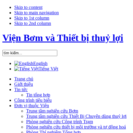
Skip to content
Skip to main navigation
Skip to 1st column
Skip to 2nd column
Viện Bơm và Thiết bị thuỷ lợi
English
Tiếng Việt
Trang chủ
Giới thiệu
Tin tức
Tin tổng hợp
Công trình tiêu biểu
Đơn vị thuộc Viện
Trung tâm nghiên cứu Bơm
Trung tâm nghiên cứu Thiết Bị Chuyên dùng thuỷ lợi
Phòng nghiên cứu Công trình Trạm
Phòng nghiên cứu thiết bị môi trường và tự động hoá
Phòng Thí nghiệm Tổng hợp