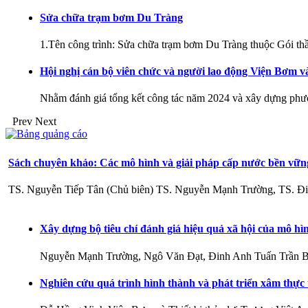
Sửa chữa trạm bơm Du Tràng
1.Tên công trình: Sửa chữa trạm bơm Du Tràng thuộc Gói t
Hội nghị cán bộ viên chức và người lao động Viện Bơm v
Nhằm đánh giá tổng kết công tác năm 2024 và xây dựng phư
Prev
Next
Sách chuyên khảo: Các mô hình và giải pháp cấp nước bền vữ
TS. Nguyễn Tiếp Tân (Chủ biên) TS. Nguyễn Mạnh Trường, TS. Đ
Xây dựng bộ tiêu chí đánh giá hiệu quả xã hội của mô hì
Nguyễn Mạnh Trường, Ngô Văn Đạt, Đinh Anh Tuấn Trần Bằ
Nghiên cứu quá trình hình thành và phát triển xâm thực 