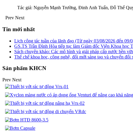
Tác giả: Nguyễn Mạnh Trường, Đinh Anh Tuấn, Đỗ Thế Qu
Prev
Next
Tin mới nhất
Lịch công tác tuần của lãnh đạo (Từ ngày 03/08/2026 đến 09/
GS.TS Trần Đình Hòa tiếp tục làm Giám đốc Viện Khoa học T
Sách chuyên khảo: Các mô hình và giải pháp cấp nước bền v
Thể chế khoa học, công nghệ, đổi mới sáng tạo và chuyển đổi số
Sản phẩm KHCN
Prev
Next