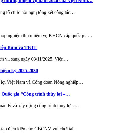
ương hướng nhiệm vụ năm 2026 của Viện Bơm…
ng tổ chức hội nghị tổng kết công tác…
c họp nghiệm thu nhiệm vụ KHCN cấp quốc gia…
n Viện Bơm và TBTL
đơn vị, sáng ngày 03/11/2025, Viện…
nhiệm kỳ 2025-2030
y lợi Việt Nam và Công đoàn Nông nghiệp…
 Quốc gia “Công trình thủy lợi –…
ản lý và xây dựng công trình thủy lợi -…
m tạo điều kiện cho CBCNV vui chơi tái…