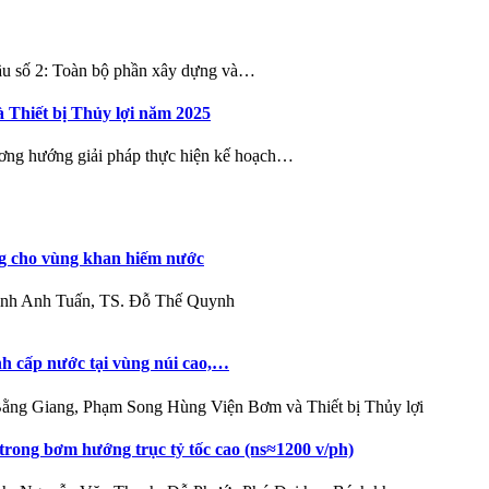
hầu số 2: Toàn bộ phần xây dựng và…
à Thiết bị Thủy lợi năm 2025
ơng hướng giải pháp thực hiện kế hoạch…
ng cho vùng khan hiếm nước
inh Anh Tuấn, TS. Đỗ Thế Quynh
nh cấp nước tại vùng núi cao,…
ng Giang, Phạm Song Hùng Viện Bơm và Thiết bị Thủy lợi
trong bơm hướng trục tỷ tốc cao (ns≈1200 v/ph)