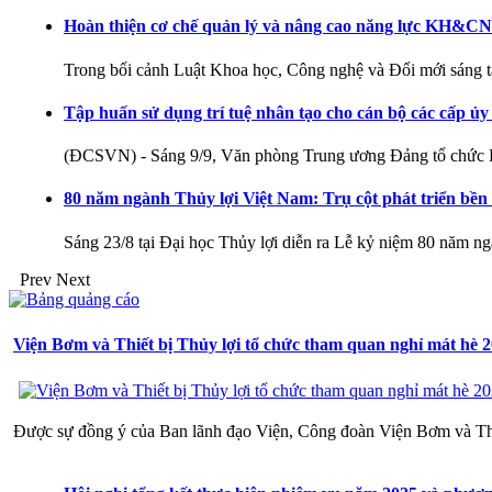
Hoàn thiện cơ chế quản lý và nâng cao năng lực KH&CN 
Trong bối cảnh Luật Khoa học, Công nghệ và Đổi mới sán
Tập huấn sử dụng trí tuệ nhân tạo cho cán bộ các cấp 
(ĐCSVN) - Sáng 9/9, Văn phòng Trung ương Đảng tổ chức Hộ
80 năm ngành Thủy lợi Việt Nam: Trụ cột phát triển bền
Sáng 23/8 tại Đại học Thủy lợi diễn ra Lễ kỷ niệm 80 năm n
Prev
Next
Viện Bơm và Thiết bị Thủy lợi tổ chức tham quan nghỉ mát hè 
Được sự đồng ý của Ban lãnh đạo Viện, Công đoàn Viện Bơm và Thiết