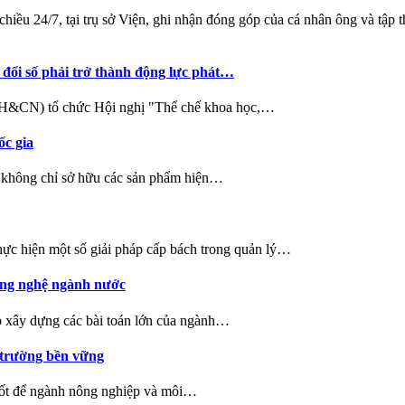
ều 24/7, tại trụ sở Viện, ghi nhận đóng góp của cá nhân ông và tập th
 đổi số phải trở thành động lực phát…
KH&CN) tổ chức Hội nghị "Thể chế khoa học,…
ốc gia
u không chỉ sở hữu các sản phẩm hiện…
ực hiện một số giải pháp cấp bách trong quản lý…
công nghệ ngành nước
 xây dựng các bài toán lớn của ngành…
 trường bền vững
chốt để ngành nông nghiệp và môi…