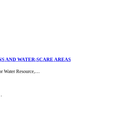
INS AND WATER-SCARE AREAS
or Water Resource,…
…