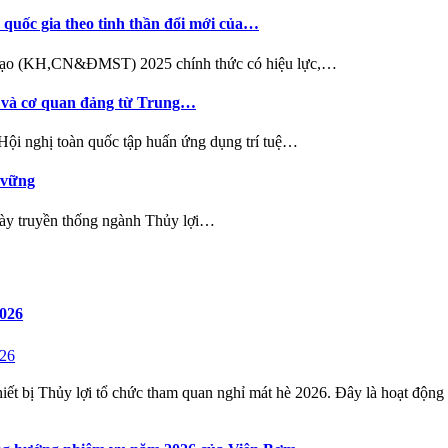
quốc gia theo tinh thần đổi mới của…
g tạo (KH,CN&ĐMST) 2025 chính thức có hiệu lực,…
ủy và cơ quan đảng từ Trung…
i nghị toàn quốc tập huấn ứng dụng trí tuệ…
 vững
gày truyền thống ngành Thủy lợi…
2026
 bị Thủy lợi tổ chức tham quan nghỉ mát hè 2026. Đây là hoạt động t